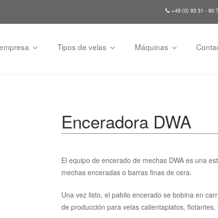
+49 (0) 93 31 - 90 
 empresa
Tipos de velas
Máquinas
Conta
Enceradora DWA
El equipo de encerado de mechas DWA es una estir
mechas enceradas o barras finas de cera.
Una vez listo, el pabilo encerado se bobina en carr
de producción para velas calientaplatos, flotantes, 