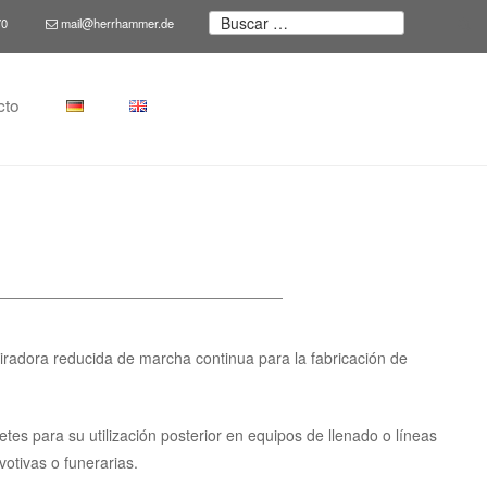
Buscar
70
mail@herrhammer.de
Bu
por:
cto
adora reducida de marcha continua para la fabricación de
etes para su utilización posterior en equipos de llenado o líneas
votivas o funerarias.