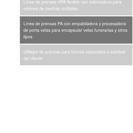
Línea de prensas HPA flexible con coloreadora para
velones de mechas múltiples
Línea de prensas PA con empabiladora y procesadora
de porta-velas para encapsular velas funerarias y otros
tipos
Utillajes de prensas para formas especiales a solicitud
del cliente