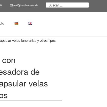
Buscar
70
mail@herrhammer.de
Bu
por:
cto
sular velas funerarias y otros tipos
 con
esadora de
apsular velas
pos