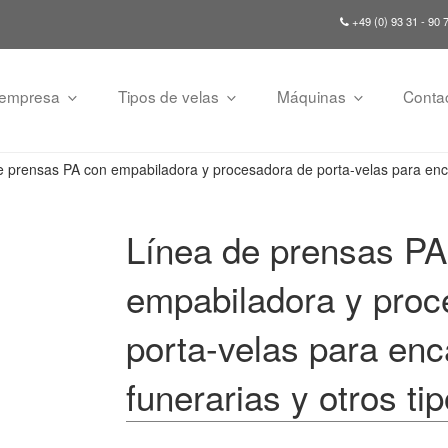
+49 (0) 93 31 - 90 
 empresa
Tipos de velas
Máquinas
Conta
e prensas PA con empabiladora y procesadora de porta-velas para encap
Línea de prensas PA
empabiladora y proc
porta-velas para enc
funerarias y otros ti