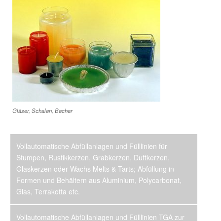
Gläser, Schalen, Becher
Vollautomatische Abfüllanlagen und Fülllinien für
Stumpen, Rustikkerzen, Grabkerzen, Duftkerzen,
Glaskerzen oder Wachs Melts & Tarts; Abfüllung in
Formen und Behältern aus Aluminium, Polycarbonat,
Glas, Terrakotta etc.
Vollautomatische Abfüllanlagen und Fülllinien TGA zur